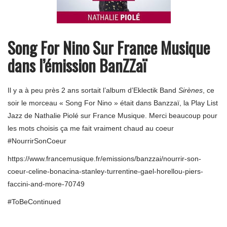
Song For Nino Sur France Musique
dans l’émission BanZZaï
Il y a à peu près 2 ans sortait l’album d’Eklectik Band
Sirènes
, ce
soir le morceau « Song For Nino » était dans Banzzaï, la Play List
Jazz de Nathalie Piolé sur France Musique. Merci beaucoup pour
les mots choisis ça me fait vraiment chaud au coeur
#NourrirSonCoeur
https://www.francemusique.fr/emissions/banzzai/nourrir-son-
coeur-celine-bonacina-stanley-turrentine-gael-horellou-piers-
faccini-and-more-70749
#
ToBeContinued