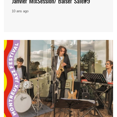
Janvier MixSession/ Baiser Salé#9
10 ans ago