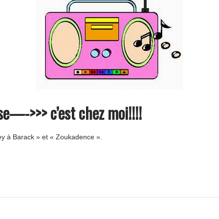
—->>> c’est chez moi!!!!
bey à Barack » et « Zoukadence ».