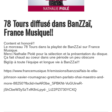
78 Tours diffusé dans BanZZaï,
France Musique!!
Content et honoré!!
Le morceau 78 Tours dans la playlist de BanZZaï sur France
Musique.
Merci Nathalie Piolé pour la sélection et la présentation du disque.
Ça fait chaud au coeur dans une période un peu obscure
BigUp à toute l’équipe et longue vie à BanZZaï!!
https://www.francemusique.fr/emissions/banzzai/fais-le-ella-
johnson-xavier-roumagnac-gretchen-parlato-shai-maestro-and-
more-88250?fbclid=IwAR3be_SPBKNt-VuGUirwR-
jShCbeW3ySzTxfK8nLpyd-_Lt22PZl730YCXQ